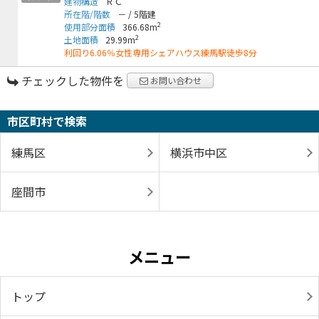
建物構造
ＲＣ
所在階/階数
－
/
5階建
2
使用部分面積
366.68m
2
土地面積
29.99m
利回り6.06％女性専用シェアハウス練馬駅徒歩8分
チェックした物件を
お問い合わせ
市区町村で検索
練馬区
横浜市中区
座間市
メニュー
トップ