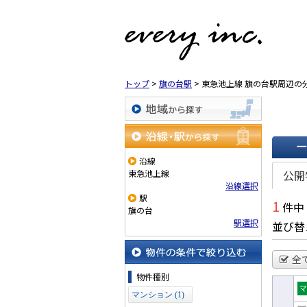
トップ
>
旗の台駅
>
東急池上線 旗の台駅周辺の
地域から探す
沿線・駅から探す
沿線
一覧で
東急池上線
公開
沿線選択
駅
1
件中
旗の台
駅選択
並び替
全
物件の条件で絞り込む
物件種別
マンション (1)
売