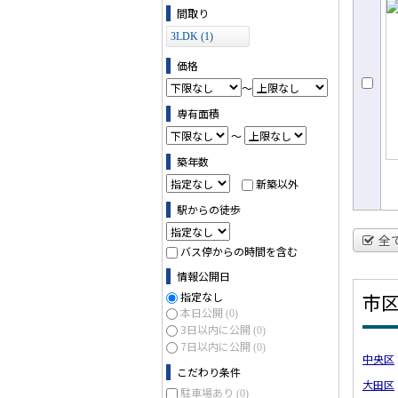
ョ
間取り
3LDK (1)
価格
～
専有面積
～
築年数
新築以外
駅からの徒歩
全
バス停からの時間を含む
情報公開日
指定なし
市
本日公開
(0)
3日以内に公開
(0)
7日以内に公開
(0)
中央区
こだわり条件
大田区
駐車場あり
(0)