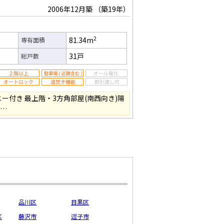
2006年12月築
（築19年）
2
81.34m
専有面積
31戸
総戸数
ニー付き 最上階・3方角部屋(南西向き)陽
マ…
品川区
目黒区
区
藤沢市
逗子市