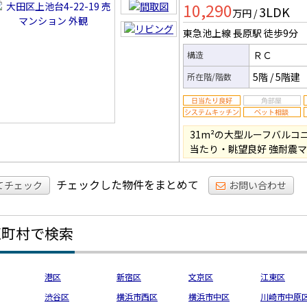
10,290
3LDK
ン
万円
/
東急池上線 長原駅
徒歩9分
ＲＣ
構造
5階
/
5階建
所在階/階数
31m²の大型ルーフバルコ
当たり・眺望良好 強耐震
チェックした物件をまとめて
てチェック
お問い合わせ
区町村で検索
港区
新宿区
文京区
江東区
渋谷区
横浜市西区
横浜市中区
川崎市中原