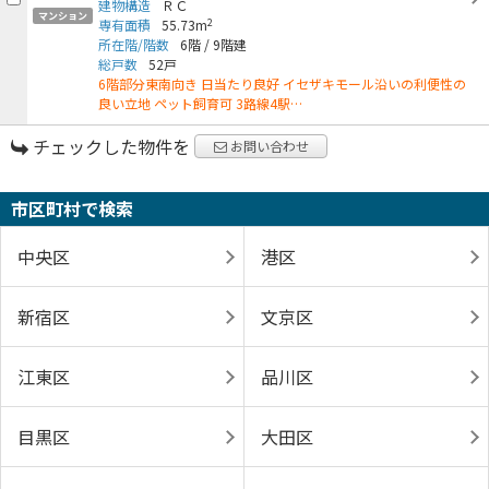
建物構造
ＲＣ
マンション
2
専有面積
55.73m
所在階/階数
6階
/
9階建
総戸数
52戸
6階部分東南向き 日当たり良好 イセザキモール沿いの利便性の
良い立地 ペット飼育可 3路線4駅…
チェックした物件を
お問い合わせ
市区町村で検索
中央区
港区
新宿区
文京区
江東区
品川区
目黒区
大田区