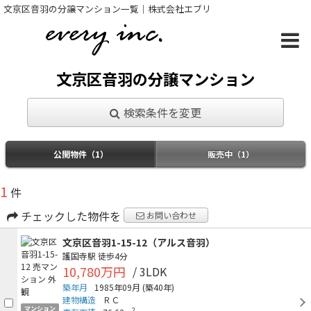
文京区音羽の分譲マンション一覧｜株式会社エブリ
文京区音羽の分譲マンション
検索条件を変更
公開物件（1）
販売中（1）
1
件
チェックした物件を
お問い合わせ
文京区音羽1-15-12（アルス音羽）
護国寺駅
徒歩4分
10,780万円
/ 3LDK
築年月
1985年09月
(築40年)
建物構造
ＲＣ
マンション
2