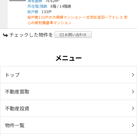
専有面積
76.62m
所在階/階数
6階
/
14階建
総戸数
133戸
総戸数133戸の大規模マンション ー文京区音羽ーアドレス 安
心の新耐震基準マンション
チェックした物件を
お問い合わせ
メニュー
トップ
不動産買取
不動産投資
物件一覧