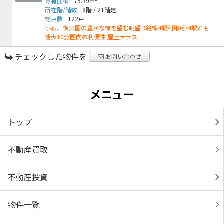
専有面積
75.39m
所在階/階数
8階
/
21階建
総戸数
122戸
小石川後楽園の豊かな緑を望む眺望 9路線4駅利用可/4駅とも
徒歩10分圏内の利便性 屋上テラス…
チェックした物件を
お問い合わせ
メニュー
トップ
不動産買取
不動産投資
物件一覧