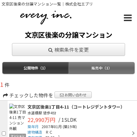
文京区後楽の分譲マンション一覧｜株式会社エブリ
文京区後楽の分譲マンション
検索条件を変更
公開物件（1）
販売中（1）
1
件
チェックした物件を
お問い合わせ
文京区後楽1丁目4-11（コートレジデントタワー）
水道橋駅
徒歩4分
22,990万円
/ 1SLDK
築年月
2007年01月
(築19年)
建物構造
ＲＣ
マンション
2