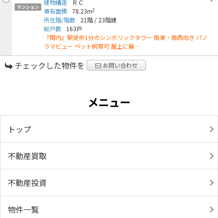
建物構造
ＲＣ
マンション
2
専有面積
78.23m
所在階/階数
21階
/
23階建
総戸数
163戸
『関内』駅徒歩1分のシンボリックタワー 南東・南西向き パノ
ラマビュー ペット飼育可 屋上に展…
チェックした物件を
お問い合わせ
メニュー
トップ
不動産買取
不動産投資
物件一覧