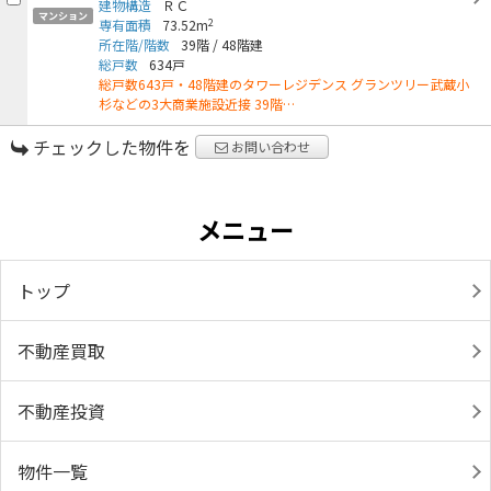
建物構造
ＲＣ
マンション
2
専有面積
73.52m
所在階/階数
39階
/
48階建
総戸数
634戸
総戸数643戸・48階建のタワーレジデンス グランツリー武蔵小
杉などの3大商業施設近接 39階…
チェックした物件を
お問い合わせ
メニュー
トップ
不動産買取
不動産投資
物件一覧